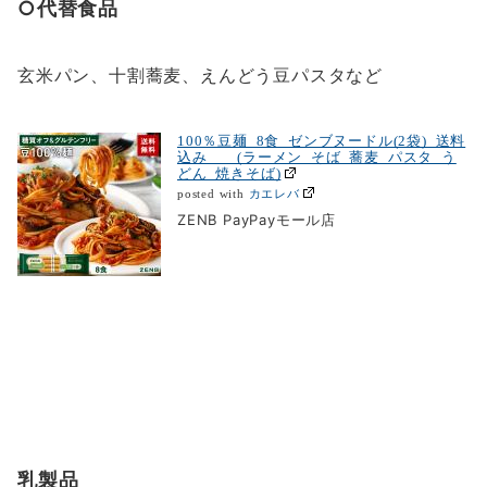
○代替食品
玄米パン、十割蕎麦、えんどう豆パスタなど
100％豆麺 8食 ゼンブヌードル(2袋) 送料
込み (ラーメン そば 蕎麦 パスタ う
どん 焼きそば)
カエレバ
posted with
ZENB PayPayモール店
乳製品