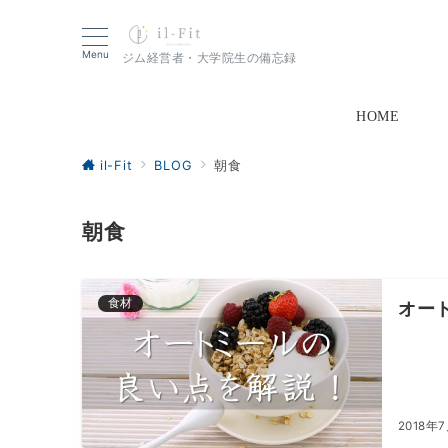
Menu
ジム経営者・大学院生の備忘録
HOME
il-Fit
BLOG
朝食
朝食
食材
オー
2018年