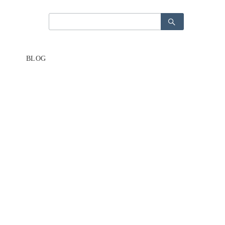
検
検
索：
索：
BLOG