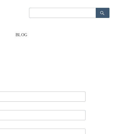
検
検
索：
索：
BLOG