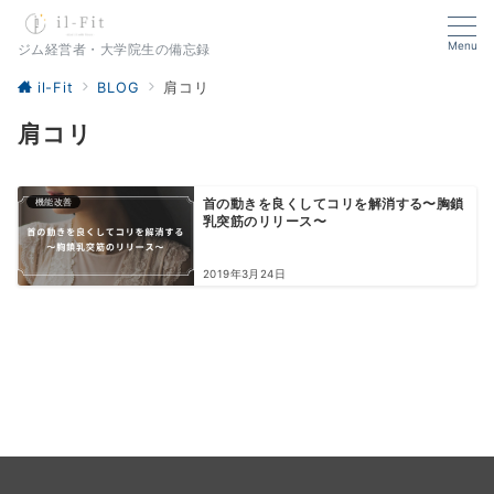
Menu
ジム経営者・大学院生の備忘録
il-Fit
BLOG
肩コリ
肩コリ
機能改善
首の動きを良くしてコリを解消する〜胸鎖
乳突筋のリリース〜
2019年3月24日