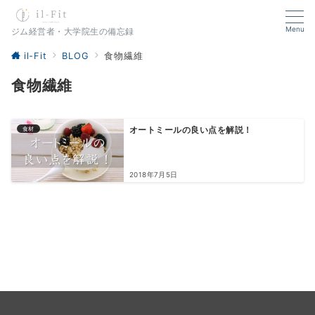
Menu
ジム経営者・大学院生の備忘録
il-Fit
BLOG
食物繊維
食物繊維
食材
オートミールの良い点を解説！
2018年7月5日