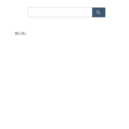
検
検
索：
索：
BLOG