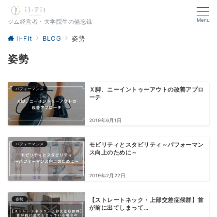
Menu
ジム経営者・大学院生の備忘録
il-Fit
BLOG
姿勢
姿勢
パフォーマンス
Ｘ脚、ニーイントゥーアウトの改善アプロ
ーチ
2019年6月1日
パフォーマンス
モビリティとスタビリティ～パフォーマン
ス向上のために～
2019年2月22日
姿勢
【ストレートネック・上部交差症候群】首
が前に出てしまって...