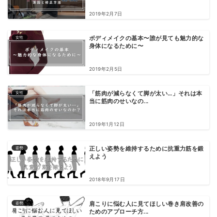
2019年2月7日
女性
ボディメイクの基本〜誰が見ても魅力的な
身体になるために〜
2019年2月5日
女性
「筋肉が減らなくて脚が太い…」それは本
当に筋肉のせいなの...
2019年1月12日
姿勢
正しい姿勢を維持するために抗重力筋を鍛
えよう
2018年9月17日
姿勢
肩こりに悩む人に見てほしい巻き肩改善の
ためのアプローチ方...