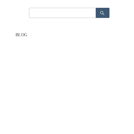
検
検
索：
索：
BLOG