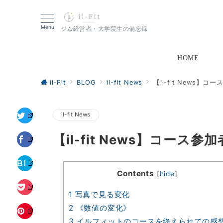
Menu
ジム経営者・大学院生の備忘録
HOME
il-Fit
BLOG
il-fit News
【il-fit News
il-fit News
【il-fit News】コー
Contents
[
hide
]
1
写真で見る変化
2
《数値の変化》
3
イルフィットのコースを終えられての感