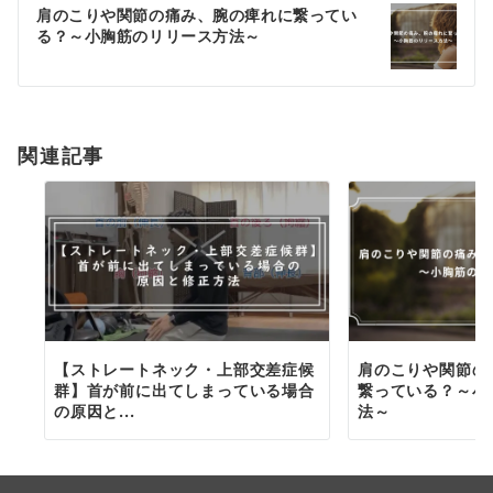
ゲ
肩のこりや関節の痛み、腕の痺れに繋ってい
る？～小胸筋のリリース方法～
ー
シ
ョ
関連記事
ン
【ストレートネック・上部交差症候
肩のこりや関節の
群】首が前に出てしまっている場合
繋っている？～小
の原因と...
法～