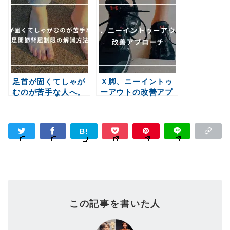
まっている場合の原
筋群のセルフリリー
因と修正方法
ス～
足首が固くてしゃが
Ｘ脚、ニーイントゥ
むのが苦手な人へ。
ーアウトの改善アプ
足関節背屈制限の解
ローチ
消方法
この記事を書いた人