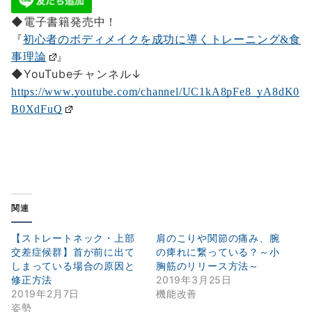
◆電子書籍発売中！
『
初心者のボディメイクを成功に導くトレーニング&食
』
事理論
◆YouTubeチャンネル↓
https://www.youtube.com/channel/UC1kA8pFe8_yA8dK0
B0XdFuQ
関連
【ストレートネック・上部
肩のこりや関節の痛み、腕
交差症候群】首が前に出て
の痺れに繋っている？～小
しまっている場合の原因と
胸筋のリリース方法～
修正方法
2019年3月25日
2019年2月7日
機能改善
姿勢