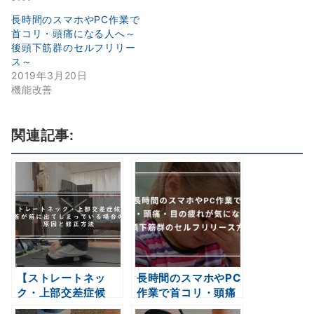
長時間のスマホやPC作業で
首コリ・頭痛になる人へ～
後頭下筋群のセルフリリー
ス～
2019年3月20日
機能改善
関連記事:
【ストレートネッ
長時間のスマホやPC
ク・上部交差症候
作業で首コリ・頭痛
群】首が前に出てし
になる人へ～後頭下